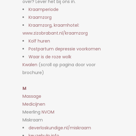
over? Lever het bij ons in.
Kraamperiode
Kraamzorg
Kraamzorg, kraamhotel:
www.zizobrabant.nl/kraamzorg
Kolf huren
Postpartum depressie voorkomen
Waar is de roze wolk
Kwalen
(scroll op pagina door voor
brochure)
M
Massage
Medicijnen
Meerling
NVOM
Miskraam
deverloskundige.nl/miskraam
keuzehulp.info