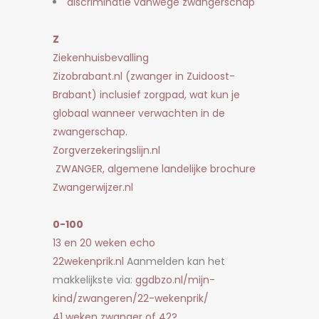
discriminatie vanwege zwangerschap
Z
Ziekenhuisbevalling
Zizobrabant.nl
(zwanger in Zuidoost-
Brabant)
inclusief zorgpad, wat kun je
globaal wanneer verwachten in de
zwangerschap.
Zorgverzekeringslijn.nl
ZWANGER, algemene landelijke brochure
Zwangerwijzer.nl
0-100
13 en 20 weken echo
22wekenprik.nl
Aanmelden kan het
makkelijkste via:
ggdbzo.nl/mijn-
kind/zwangeren/22-wekenprik/
41 weken zwanger of 42?